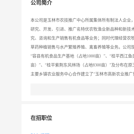
公司简介
本公司是玉林市农技推广中心所属集体所有制法人企业，位
研究、开发、引进、推广名特优农牧渔业新品种和新技
究、咨询和生产销售有机食品等业务；同时代理经营农
草药种植销售与水产繁殖养殖、禽畜养殖等业务。公司现有
“容县有机食品生产基地（占地1000亩）”、“桂平西江鱼
亩）”、“桂平紫荆东风林场（占地8300亩）”及分布
主要乡镇农业服务中心合作建立了“玉林市高新农业推广协
推广终端销售网点连锁联合推广农业新技术，年销售新农
册了“紫荆山”商标的第30和31类使用范围。有机沙田
武汉等城市和香港、美国、日本等市场，并与国内外15
等业务正具稳步上升之势。公司真诚希望与国内外新老
在招职位