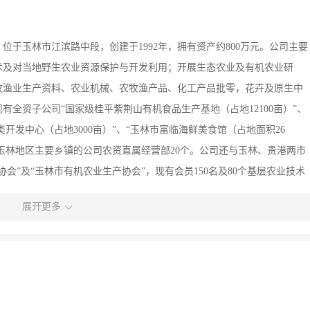
于玉林市江滨路中段，创建于1992年，拥有资产约800万元。公司主要
术及对当地野生农业资源保护与开发利用；开展生态农业及有机农业研
牧渔业生产资料、农业机械、农牧渔产品、化工产品批零，花卉及原生中
全资子公司“国家级桂平紫荆山有机食品生产基地（占地12100亩）”、
类开发中心（占地3000亩）”、“玉林市富临海鲜美食馆（占地面积26
在原玉林地区主要乡镇的公司农资直属经营部20个。公司还与玉林、贵港两市
会”及“玉林市有机农业生产协会”，现有会员150名及80个基层农业技术
资达1000万元以上，农业技术力量为广西前列。在农产品开发方面，注
展开更多
柚、有机野韭菜、有机八角、有机竹笋等产品已打入了北京、上海、广州、
0多个厂（商）建立了稳定的合作关系。公司的技术研究与开发生产及经营
厂（商）、科研院校友好合作，共创富裕美好的明天。