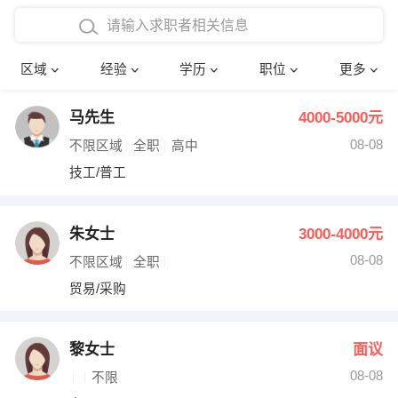
在校学生工作经验
本科
行政后勤
建筑装潢
确定
区域
经验
学历
职位
更多
三年以上工作经验
硕士
销售岗位
教师
马先生
4000-5000元
四年以上工作经验
博士
文员
护士
08-08
不限区域
全职
高中
五年以上工作经验
财务会计
传单派发
技工/普工
十年以上工作经验
超市零售
促销导购
朱女士
3000-4000元
网络IT
保健按摩
08-08
不限区域
全职
贸易/采购
快递员
前台接待
收银员
技术员/工程师
黎女士
面议
08-08
水电/机修
部门经理
不限