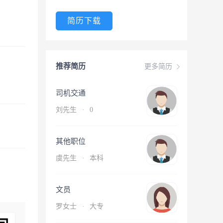
简历下载
推荐简历
更多简历
司机交通
刘先生
·
0
其他职位
虞先生
·
本科
文员
罗女士
·
大专