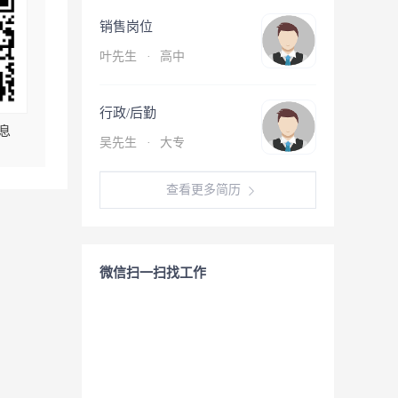
销售岗位
叶先生
·
高中
行政/后勤
息
吴先生
·
大专
查看更多简历
微信扫一扫找工作